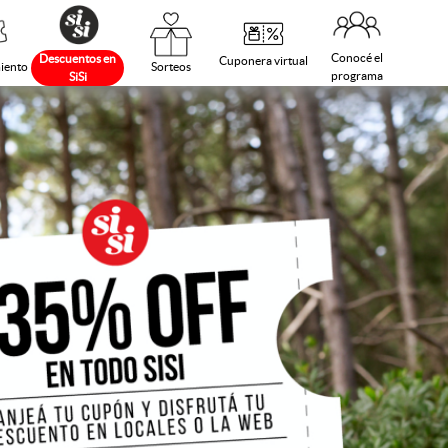
Conocé el
Descuentos en
Cuponera virtual
Sorteos
iento
programa
SiSi