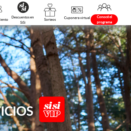
Conocé el
Descuentos en
Cuponera virtual
Sorteos
iento
programa
SiSi