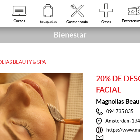
Cursos
Entretenim
Escapadas
Otros
Gastronomía
Bienestar
IAS BEAUTY & SPA
20% DE DES
FACIAL
Magnolias Beau
094 735 835
Amsterdam 1341
https://www.ma