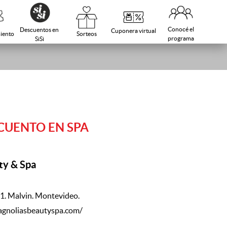
Conocé el
Descuentos en
Cuponera virtual
Sorteos
iento
programa
SiSi
CUENTO EN SPA
ty & Spa
. Malvin. Montevideo.
gnoliasbeautyspa.com/