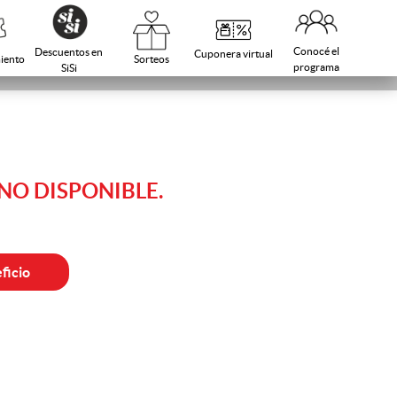
Conocé el
Descuentos en
Cuponera virtual
Sorteos
iento
programa
SiSi
O DISPONIBLE.
ficio