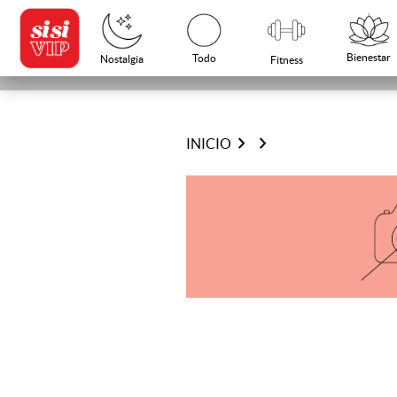
Bienestar
Todo
Nostalgia
Fitness
chevron_right
chevron_right
INICIO