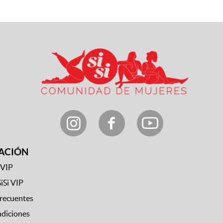
ACIÓN
 VIP
SiSi VIP
frecuentes
ndiciones