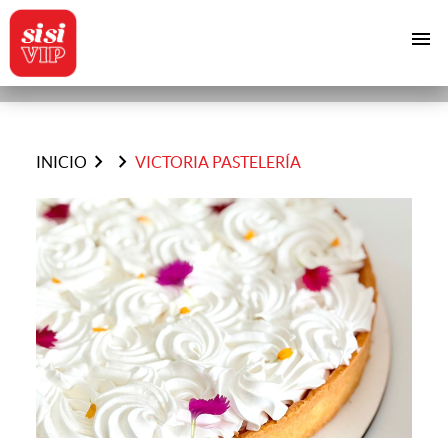
menu
chevron_right
chevron_right
INICIO
VICTORIA PASTELERÍA