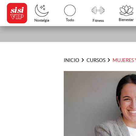
Bienestar
Todo
Nostalgia
Fitness
chevron_right
chevron_right
INICIO
CURSOS
MUJERES 