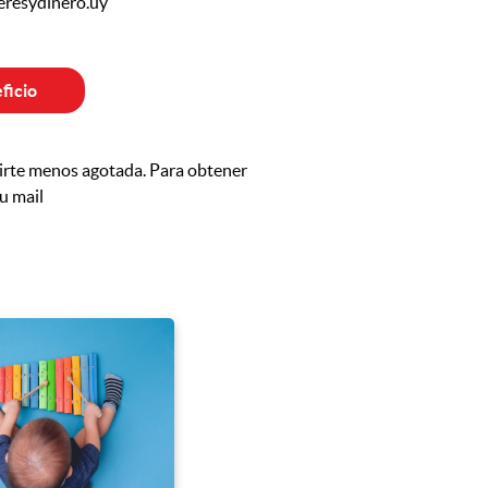
resydinero.uy
ficio
ntirte menos agotada. Para obtener
u mail