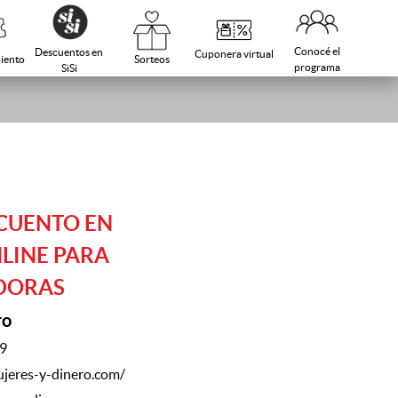
Conocé el
Descuentos en
Cuponera virtual
Sorteos
iento
programa
SiSi
CUENTO EN
LINE PARA
DORAS
ro
49
jeres-y-dinero.com/