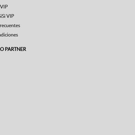
 VIP
SiSi VIP
frecuentes
ndiciones
RO PARTNER