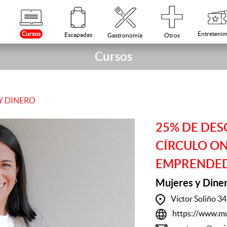
Cursos
Entretenim
Escapadas
Otros
Gastronomía
Cursos
Y DINERO
25% DE DES
CÍRCULO ON
EMPRENDE
Mujeres y Dine
Víctor Soliño 3
https://www.mu